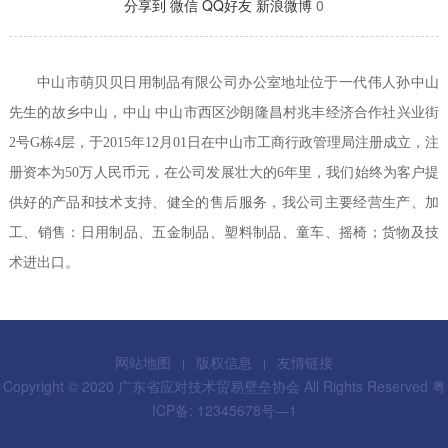
分享到
微信
QQ好友
新浪微博
0
中山市萌贝贝日用制品有限公司办公室地址位于一代伟人孙中山
先生的故乡中山，中山
中山市西区沙朗隆昌村兆丰经济合作社兴业街
2
号
G
栋
4
层，于
2015
年
12
月
01
日在中山市工商行政管理局注册成立，注
册资本为
50
万人民币元，在公司发展壮大的
6
年里，我们始终为客户提
供好的产品和技术支持、健全的售后服务，我公司主要经营生产、加
工、销售：日用制品、五金制品、塑料制品、童车、摇椅；货物及技
术进出口。
网站地图
版权信息
友情链接
Copyright © 2020 广东省应对技术贸易壁垒协会 All Rights Reserved
粤
ICP备: 12345678号—1