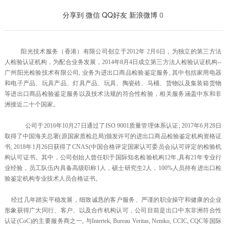
分享到
微信
QQ好友
新浪微博
0
阳光技术服务（香港）有限公司创立于2012年 2月6日，为独立的第三方法
人检验认证机构，为配合业务发展，2014年8月4日成立第三方法人检验认证机构--
广州阳光检验技术有限公司, 业务为进出口商品检验鉴定服务, 其中包括家用电器
和电子产品、玩具产品、灯具产品、玩具、陶瓷砖、马桶、货物以及集装箱货物
等进出口商品检验鉴定服务以及技术法规的符合性检验，相关服务涵盖中东和非
洲接近二十个国家。
公司于2016年10月27日通过了ISO 9001质量管理体系认证; 2017年6月28日
取得了中国海关总署(原国家质检总局)颁发许可的进出口商品检验鉴定机构资格证
书; 2018年1月26日获得了CNAS(中国合格评定国家认可委员会)认可评定的检验机
构认可证书。其中，公司创始人曾任职于国际知名检验机构12年,具有21年专业行
业经验，员工队伍内具备高级职称1人，硕士研究生2人，100%人员持有进出口检
验鉴定机构专业技术人员合格证书。
经过几年踏实平稳发展，细致诚恳的客户服务、严谨的职业操守和健康的企业
形象获得广大同行、客户、以及合作机构认可，公司目前是出口中东非洲符合性
认证(CoC)的主要服务商之一, 与Intertek, Bureau Veritas, Nemko, CCIC, CQC等国际