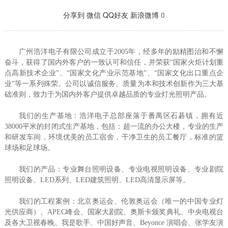
分享到
微信
QQ好友
新浪微博
0
广州浩洋电子有限公司成立于2005年，经多年的励精图治和不懈
奋斗，获得了国内外客户的一致认可和信任，并荣获“国家火炬计划重
点高新技术企业”、“国家文化产业示范基地”、“国家文化出口重点企
业”等一系列殊荣。公司以诚信服务、质量为本和技术创新作为三大基
础准则，致力于为国内外客户提供卓越品质的专业灯光照明产品。
我们的生产基地：浩洋电子总部座落于番禺区石碁镇，拥有近
38000平米的封闭式生产基地，包括：超一流的办公大楼，专业的生产
和研发车间，环境优美的员工宿舍，干净卫生的员工餐厅，标准的篮
球场和足球场。
我们的产品：专业舞台照明设备、专业电视照明设备、专业剧院
照明设备、LED系列、LED建筑照明、LED高清显示屏等。
我们的工程案例：北京奥运会、伦敦奥运会（唯一的中国专业灯
光供应商）、APEC峰会、国家大剧院、奥斯卡颁奖典礼、中央电视台
及各大卫视春晚、我是歌手、中国好声音、Beyonce 演唱会、张学友演