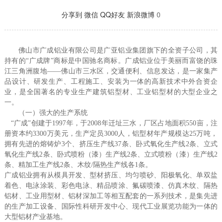
分享到
微信
QQ好友
新浪微博
0
佛山市广成铝业有限公司是广亚铝业集团旗下的全资子公司，其
持有的“广成牌”商标是中国驰名商标。广成铝业位于美丽而富饶的珠
江三角洲腹地——佛山市三水区，交通便利、信息发达，是一家集产
品设计、研发生产、工程施工、安装为一体的高新技术中外合资企
业，是全国著名的专业生产建筑铝型材、工业铝型材的大型企业之
一。
（一）强大的生产系统
“广成”创建于1997年，于2008年迁址三水，厂区占地面积550亩，注
册资本约3300万美元，生产定员3000人，铝型材年产规模达25万吨，
拥有先进的熔铸炉3个、挤压生产线37条、卧式氧化生产线2条、立式
氧化生产线2条、卧式喷粉（漆）生产线2条、立式喷粉（漆）生产线2
条、精加工生产线2条、木纹/隔热生产线各1条。
广成铝业拥有从模具开发、型材挤压、均匀喷砂、阳极氧化、单双盐
着色、电泳涂装、彩色电泳、精品喷涂、氟碳喷漆、仿真木纹、隔热
铝材、工业用型材、铝材深加工等相互配套的一系列技术，是集先进
的生产加工设备、国际性科研开发中心、现代工业展览功能为一体的
大型铝材产业基地。