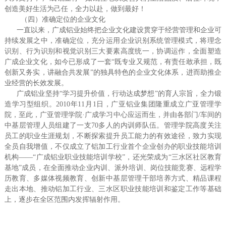
创造美好生活为己任，全力以赴，做到最好！
（四）准确定位的企业文化
一直以来，广成铝业始终把企业文化建设贯穿于经营管理和企业可
持续发展之中，准确定位，充分运用企业识别系统管理模式，将理念
识别、行为识别和视觉识别三大要素高度统一，协调运作，全面塑造
广成企业文化，如今已形成了一套“既专业又规范，有责任敢承担，既
创新又务实，讲融合共发展”的独具特色的企业文化体系，进而助推企
业经营的长效发展。
广成铝业坚持“学习提升价值，行动达成梦想”的育人宗旨，全力锻
造学习型组织。2010年11月1日，广亚铝业集团隆重成立广亚管理学
院，至此，广亚管理学院·广成学习中心应运而生，并由各部门/车间的
中基层管理人员组建了一支70多人的内训师队伍。管理学院高度关注
员工的职业生涯规划，不断探索提升员工能力的有效途径，致力实现
全员自我增值，不仅成立了铝加工行业首个企业创办的职业技能培训
机构——“广成铝业职业技能培训学校”，还光荣成为“三水区社区教育
基地”成员，在全面推动企业内训、派外培训、岗位技能竞赛、远程学
历教育、多媒体视频教育、创新中基层管理干部培养方式、精品课程
走出本地、推动铝加工行业、三水区职业技能培训和鉴定工作等基础
上，逐步在全区范围内发挥辐射作用。