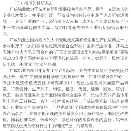
（二）雄厚的科研实力
广成铝业致力于技术创新和发展绿色节能产品，拥有一支近30人的
专业技术团队，并屡创佳绩，不仅成为铝材行业中最早进入新能源领
域——光伏产业的企业，还迅猛突入蓝海，成为铝合金建筑模板产业
中一支迅速崛起的生力军，致力打造领先的全产业链铝模综合服务
商。
广成铝业是国内最大的太阳能电池支架和铝边框生产供应商之一，
参与制定了《太阳能电池框架用铝合金型材》国家行业标准，其与上
海神舟电力有限公司合作的“厂区光伏屋顶太阳能电站示范项目”更荣
获2013年度全国建材企业管理现代化成果一等奖，掀起了一股建设光
伏电站、使用清洁能源的热潮。
广成铝业自2011年始加工生产铝模板，并与中国建筑科学研究院强
强联合，成立“中国建筑科学研究院建研科技—广亚铝模研发中心”，
专注于建筑铝模成套技术研究和应用，现已迅速发展为涵盖产品研
发、工程设计、生产加工、销售、租赁、代管、翻新、回收、培训、
施工、融资等业务的全产业链铝模综合服务商。凭借优秀的产品体系
和丰富的工程施工、咨询与技术服务经验，广成铝业喜获《铝合金模
板》行业标准的编制资格，产品也荣登“全国建筑物资租赁承包行业推
荐产品名录”，并首次把全新的拉片系统应用于海外市场，顺利抢占先
机。随着标准高效、低碳经济、绿色环保的消费观念的盛行，铝合金
建筑模板已成为铝材行业中的朝阳产业，前景辉煌。