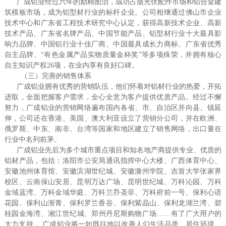
广成铝业经过六年的励精图治，成功占据光伏配件市场和铝合金建
筑模板市场，成为铝型材行业的标杆企业。公司相继通过佛山市企业
技术中心和广东省工程技术研究中心认定，获得高新技术企业、高新
技术产品、广东省名牌产品、中国节能产品、铝型材行业十大最具影
响力品牌、中国铝行业十佳厂商、中国最具成长力商标、广东省优秀
自主品牌、“有色金属产品实物质量金杯奖”等多项殊荣，并拥有核心
自主知识产权26项，在业内享有良好口碑。
（三）完善的销售体系
广成铝业拥有优秀的营销队伍，他们怀着对铝材行业的热爱，开拓
进取，全面把握客户需求，全心全意为客户提供优质产品。经过不懈
努力，广成铝业的营销网络遍布国内各省、市、自治区并向县、镇延
伸，公司还在香港、美国、澳大利亚设立了营销分公司，并在欧洲、
俄罗斯、中东、南非、台湾等国家和地区建立了销售网络，出口量在
行业中名列前茅。
广成铝业先后为多个城市重点项目和知名地产商提供专业、优质的
铝材产品，包括：洛阳市公安局通讯指挥中心大楼、广西体育中心、
安徽池州体育馆、安徽滨湖世纪城、安徽滁州学院、吉首大学张家界
校区、云南保山安居、昆明万达广场、昆明世纪城、万科沁园、万科
金域蓝湾、万科金域华庭、万科兰乔圣菲、万科府前一号、保利心语
花园、保利山渐青、保利罗兰香谷、保利紫晶山、保利龙湖兰湾、碧
桂园金海湾、湘江世纪城、郑州丹尼斯购物广场……有了广大用户的
大力支持， 广成铝业将一如既往地以改善人们生活品质、居住环境，