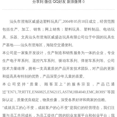
分享到
微信
QQ好友
新浪微博
0
汕头市澄海区威盛达塑料玩具厂
,2004
年
05
月
18
日成立，经营范围
包括生产、加工、销售；网上销售：塑料玩具、塑料制品、电动玩
具、乐器、文具汕头市澄海区威盛达玩具有限公司位于中国的玩具生
产基地——汕头市澄海区，海陆空交通便利。
本公司是一家集开发设计，生产制造和销售服务为一体的企业，专业
生产电子琴系列、遥控汽车系列、驱动车系列、弹射车系列等。公司
技术力量雄厚，拥有一支高素质的产品开发技术团队，对产品的更新
和提高具有特别的优势，产品深受少年儿童的喜爱。
本公司坚持
“质量、顾客至上”的服务宗旨，产品已通
过
"EN71,7P,RTTE,EN60825,EN62115,ASTM,HR4040,EMC,ROHS"
等国
际认证，质量优良稳定，物美价廉，深受各界好评和商家的信赖。
“成就员工的心不变，成就客户的心不变”是我们的经营理念，我们注
重与员工共同成长，为员工提供广阔的职业发展平台和创业平台；我