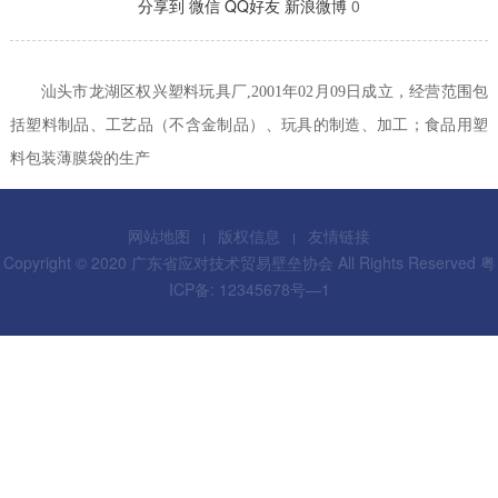
分享到
微信
QQ好友
新浪微博
0
汕头市龙湖区权兴塑料玩具厂
,2001
年
02
月
09
日成立，经营范围包
括塑料制品、工艺品（不含金制品）、玩具的制造、加工；食品用塑
料包装薄膜袋的生产
网站地图
版权信息
友情链接
Copyright © 2020 广东省应对技术贸易壁垒协会 All Rights Reserved
粤
ICP备: 12345678号—1